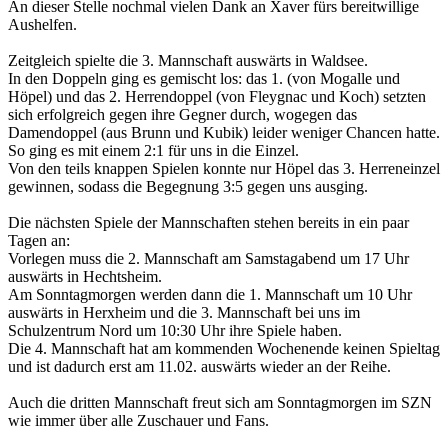
An dieser Stelle nochmal vielen Dank an Xaver fürs bereitwillige
Aushelfen.
Zeitgleich spielte die 3. Mannschaft auswärts in Waldsee.
In den Doppeln ging es gemischt los: das 1. (von Mogalle und
Höpel) und das 2. Herrendoppel (von Fleygnac und Koch) setzten
sich erfolgreich gegen ihre Gegner durch, wogegen das
Damendoppel (aus Brunn und Kubik) leider weniger Chancen hatte.
So ging es mit einem 2:1 für uns in die Einzel.
Von den teils knappen Spielen konnte nur Höpel das 3. Herreneinzel
gewinnen, sodass die Begegnung 3:5 gegen uns ausging.
Die nächsten Spiele der Mannschaften stehen bereits in ein paar
Tagen an:
Vorlegen muss die 2. Mannschaft am Samstagabend um 17 Uhr
auswärts in Hechtsheim.
Am Sonntagmorgen werden dann die 1. Mannschaft um 10 Uhr
auswärts in Herxheim und die 3. Mannschaft bei uns im
Schulzentrum Nord um 10:30 Uhr ihre Spiele haben.
Die 4. Mannschaft hat am kommenden Wochenende keinen Spieltag
und ist dadurch erst am 11.02. auswärts wieder an der Reihe.
Auch die dritten Mannschaft freut sich am Sonntagmorgen im SZN
wie immer über alle Zuschauer und Fans.