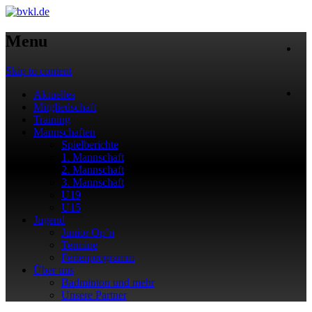
Menu
Skip to content
Aktuelles
Mitgliedschaft
Training
Mannschaften
Spielberichte
1. Mannschaft
2. Mannschaft
3. Mannschaft
U19
U15
Jugend
Junior Op’n
Termine
Ferienprogramm
Über uns
Badminton und mehr
Unsere Partner