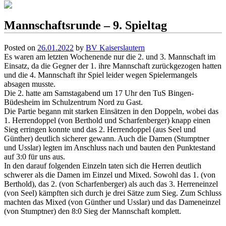
Mannschaftsrunde – 9. Spieltag
Posted on
26.01.2022
by
BV Kaiserslautern
Es waren am letzten Wochenende nur die 2. und 3. Mannschaft im
Einsatz, da die Gegner der 1. ihre Mannschaft zurückgezogen hatten
und die 4. Mannschaft ihr Spiel leider wegen Spielermangels
absagen musste.
Die 2. hatte am Samstagabend um 17 Uhr den TuS Bingen-
Büdesheim im Schulzentrum Nord zu Gast.
Die Partie begann mit starken Einsätzen in den Doppeln, wobei das
1. Herrendoppel (von Berthold und Scharfenberger) knapp einen
Sieg erringen konnte und das 2. Herrendoppel (aus Seel und
Günther) deutlich sicherer gewann. Auch die Damen (Stumptner
und Usslar) legten im Anschluss nach und bauten den Punktestand
auf 3:0 für uns aus.
In den darauf folgenden Einzeln taten sich die Herren deutlich
schwerer als die Damen im Einzel und Mixed. Sowohl das 1. (von
Berthold), das 2. (von Scharfenberger) als auch das 3. Herreneinzel
(von Seel) kämpften sich durch je drei Sätze zum Sieg. Zum Schluss
machten das Mixed (von Günther und Usslar) und das Dameneinzel
(von Stumptner) den 8:0 Sieg der Mannschaft komplett.