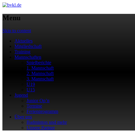
Menu
Skip to content
Aktuelles
Mitgliedschaft
Training
Mannschaften
Spielberichte
1. Mannschaft
2. Mannschaft
3. Mannschaft
U19
U15
Jugend
Junior Op’n
Termine
Ferienprogramm
Über uns
Badminton und mehr
Unsere Partner